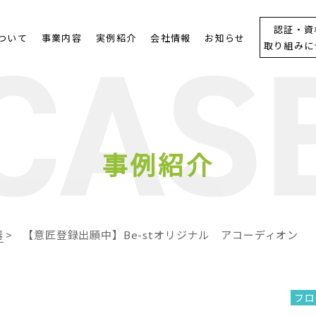
認証・資
について
事業内容
実例紹介
会社情報
お知らせ
取り組みに
事例紹介
器
>
【意匠登録出願中】Be-stオリジナル アコーディオン
フロ