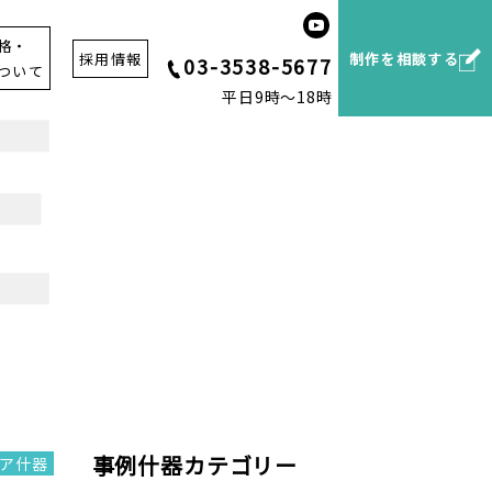
格・
採用情報
制作を相談する
03-3538-5677
ついて
平日9時～18時
事例什器カテゴリー
ア什器