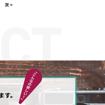
次 >
ます。