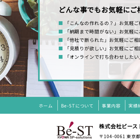
どんな事でもお気軽にご
■
「こんなの作れるの？」お気軽ご
■
「納期まで時間がない」お気軽に
■
「他社で断られた」お気軽にご相
■
「見積りが欲しい」お気軽にご相
■
「オンラインで打ち合わせしたい
ホーム
Be-STについて
事業内容
実績
株式会社ビー
〒104-0061 東京