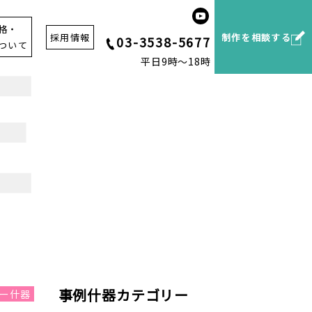
格・
採用情報
制作を相談する
03-3538-5677
ついて
平日9時～18時
事例什器カテゴリー
ー什器